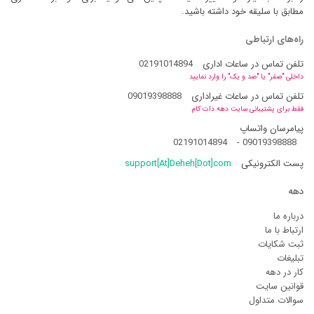
مطابق با سلیقه خود داشته باشید.
راه‌های ارتباطی
تلفن تماس در ساعات اداری
02191014894
داخلی "صفر" یا "صد و یک" را وارد نمایید
تلفن تماس در ساعات غیراداری
09019398888
فقط برای پشتیبانی سایت دهه دات کام
پیامرسان واتساپ
02191014894
-
09019398888
پست الکترونیکی
support[At]Deheh[Dot]com
دهه
درباره ما
ارتباط با ما
ثبت شکایات
تبلیغات
کار در دهه
قوانین سایت
سوالات متداول