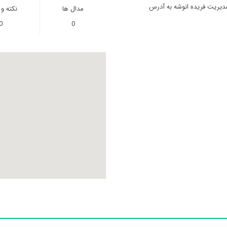
مدیریت فریده انوشه به آدرس
مدال ها
نکته و
0
0