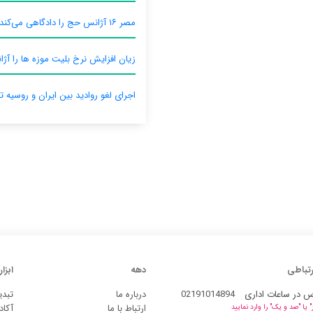
مصر ۱۶ آژانس حج را دادگاهی می‌کند
زیان افزایش نرخ بلیت موزه ها را آژان
اجرای لغو روادید بین ایران و روسیه ت
رتباطی
دهه
ابزار
س در ساعات اداری
02191014894
درباره ما
تبدی
ارتباط با ما
آکاد
یا "صد و یک" را وارد نمایید