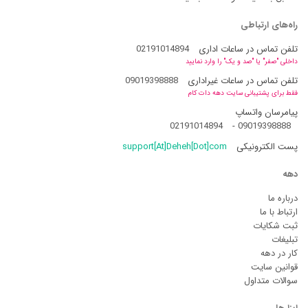
راه‌های ارتباطی
تلفن تماس در ساعات اداری
02191014894
داخلی "صفر" یا "صد و یک" را وارد نمایید
تلفن تماس در ساعات غیراداری
09019398888
فقط برای پشتیبانی سایت دهه دات کام
پیامرسان واتساپ
02191014894
-
09019398888
پست الکترونیکی
support[At]Deheh[Dot]com
دهه
درباره ما
ارتباط با ما
ثبت شکایات
تبلیغات
کار در دهه
قوانین سایت
سوالات متداول