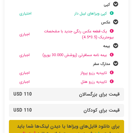
کپی
کپی ویزاهای لیبل دار
اختیاری
عکس
یک قطعه عکس رنگی جدید با مشخصات
اجباری
بیومتریک (3.5*4.5)
بیمه
بیمه نامه مسافرتی (پوشش 30.000 یورو)
اجباری
مدارک سفر
تاییدیه رزرو پرواز
اجباری
تاییدیه رزرو هتل
اجباری
قیمت برای بزرگسالان
110 USD
قیمت برای کودکان
110 USD
برای دانلود فایل‌های ویزاها یا دیدن لینک‌ها شما باید