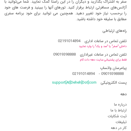
سفر به اشتراک بگذارید و دیگران را در این راستا کمک نمایید. شما می‌توانید با
آژانس‌های مسافرتی ارتباط برقرار کنید. تورهای آنها را ببینید و فرصت های خود
را برحسب نیاز خود تغییر دهید. همچنین می توانید برای خود برنامه سفری
مطابق با سلیقه خود داشته باشید.
راه‌های ارتباطی
تلفن تماس در ساعات اداری
02191014894
داخلی "صفر" یا "صد و یک" را وارد نمایید
تلفن تماس در ساعات غیراداری
09019398888
فقط برای پشتیبانی سایت دهه دات کام
پیامرسان واتساپ
02191014894
-
09019398888
پست الکترونیکی
support[At]Deheh[Dot]com
دهه
درباره ما
ارتباط با ما
ثبت شکایات
تبلیغات
کار در دهه