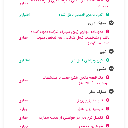
شناسنامه و کارت ملی همراه با کپی و ترجمه تمام
اجباری
صفحات
گذرنامه‌های قدیمی باطل شده
اختیاری
مدارک کاری
دعوتنامه تجاری (روی سربرگ شرکت دعوت کننده
باشد ومشخصات کامل شرکت ،اسم شخص دعوت
اجباری
کننده قیدگردد)
کپی
کپی ویزاهای لیبل دار
اختیاری
عکس
یک قطعه عکس رنگی جدید با مشخصات
اجباری
بیومتریک (3.5*4.5)
مدارک سفر
تاییدیه رزرو پرواز
اجباری
تاییدیه رزرو هتل
اجباری
تکمیل فرم ویزا در خواستی از سمت سفارت
اجباری
شرح برنامه سفر
اجباری