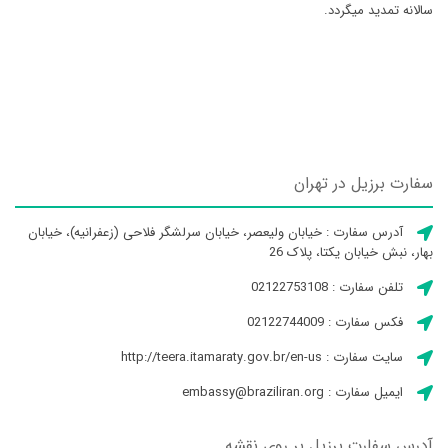
سالانه تمدید میگردد.
سفارت برزیل در تهران
آدرس سفارت : خیابان ولیعصر، خیابان سرلشگر فلاحی (زعفرانیه)، خیابان
بهار، نبش خیابان یکتا، پلاک 26
تلفن سفارت : 02122753108
فکس سفارت : 02122744009
سایت سفارت : http://teera.itamaraty.gov.br/en-us
ایمیل سفارت : embassy@braziliran.org
آدرس سفارت برزیل بر روی نقشه