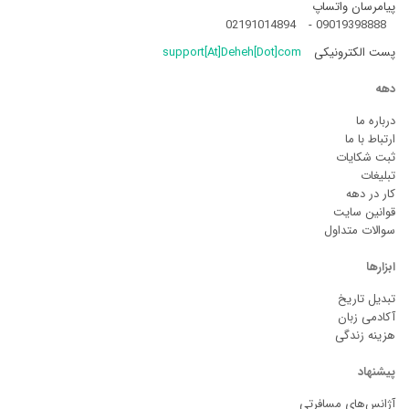
پیامرسان واتساپ
02191014894
-
09019398888
پست الکترونیکی
support[At]Deheh[Dot]com
دهه
درباره ما
ارتباط با ما
ثبت شکایات
تبلیغات
کار در دهه
قوانین سایت
سوالات متداول
ابزارها
تبدیل تاریخ
آکادمی زبان
هزینه زندگی
پیشنهاد
آژانس‌های مسافرتی