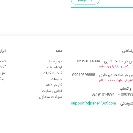
رتباطی
دهه
ابزار
س در ساعات اداری
02191014894
درباره ما
تبدی
ارتباط با ما
آکاد
یا "صد و یک" را وارد نمایید
ثبت شکایات
هزین
س در ساعات غیراداری
09019398888
تبلیغات
زند
شتیبانی سایت دهه دات کام
کار در دهه
 واتساپ
قوانین سایت
02191014894
-
09019
سوالات متداول
ترونیکی
support[At]Deheh[Dot]com