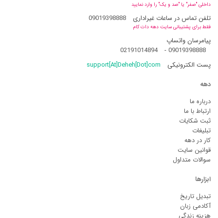
داخلی "صفر" یا "صد و یک" را وارد نمایید
تلفن تماس در ساعات غیراداری
09019398888
فقط برای پشتیبانی سایت دهه دات کام
پیامرسان واتساپ
02191014894
-
09019398888
پست الکترونیکی
support[At]Deheh[Dot]com
دهه
درباره ما
ارتباط با ما
ثبت شکایات
تبلیغات
کار در دهه
قوانین سایت
سوالات متداول
ابزارها
تبدیل تاریخ
آکادمی زبان
هزینه زندگی