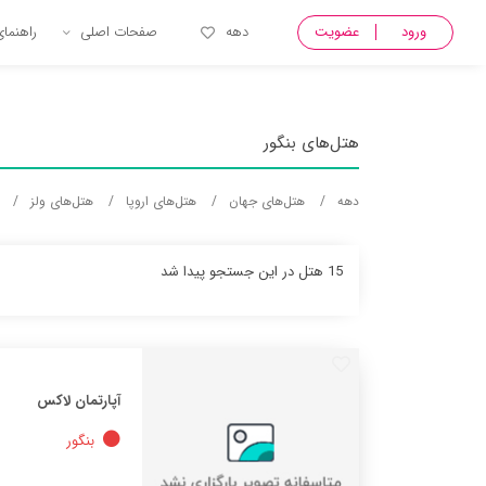
{ Name_pro = والس, Name_City = بنگور, Name_country = wales, Name_country_fa = ولز, Name_Continent = Europe, Name_Continent_fa = اروپا }
ورود
عضویت
دهه
صفحات اصلی
راهنما
هتل‌های بنگور
دهه
هتل‌های جهان
هتل‌های اروپا
هتل‌های ولز
15 هتل در این جستجو پیدا شد
آپارتمان لاکس
بنگور