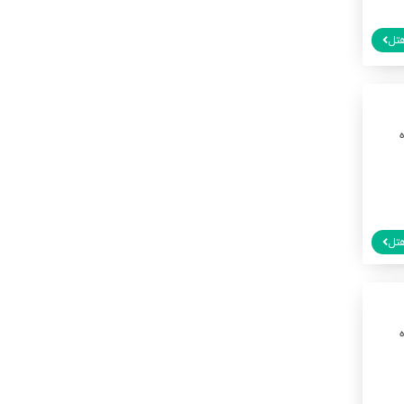
تل
تل