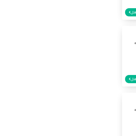
تل
تل