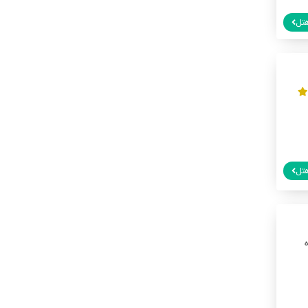
تل
تل