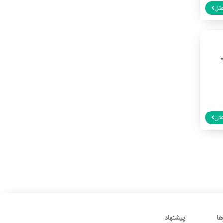
تل
تل
ها
پیشنهاد