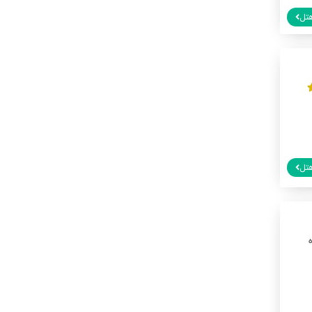
تل
تل