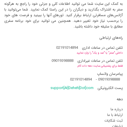
به کمک این سایت شما می توانید اطلاعات کلی و جزئی خود را راجع به هرگونه
سفر به اشتراک بگذارید و دیگران را در این راستا کمک نمایید. شما می‌توانید با
آژانس‌های مسافرتی ارتباط برقرار کنید. تورهای آنها را ببینید و فرصت های خود
را برحسب نیاز خود تغییر دهید. همچنین می توانید برای خود برنامه سفری
مطابق با سلیقه خود داشته باشید.
راه‌های ارتباطی
تلفن تماس در ساعات اداری
02191014894
داخلی "صفر" یا "صد و یک" را وارد نمایید
تلفن تماس در ساعات غیراداری
09019398888
فقط برای پشتیبانی سایت دهه دات کام
پیامرسان واتساپ
02191014894
-
09019398888
پست الکترونیکی
support[At]Deheh[Dot]com
دهه
درباره ما
ارتباط با ما
ثبت شکایات
تبلیغات