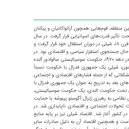
ین منطقه، قوم‌هایی همچون آرائواکانیان و پیکنان
مار، شیلی تحت تأثیر قدرت‌های اسپانیایی قرار گرفت. در سال
۱۵۱۳، دیگو دو آلماگرو اولین اروپایی است که به سواحل شیلی رسید و تأسیسات اسپانیایی در این منطقه آغاز شد. در قرن ۱۸، شیلی در دوران استقلال خود قرار گرفت و
لی به مدت مدتی در حال جستجوی استقرار سیاسی و اقتصادی بود. در
سده ۲۰، شیلی تحت حکومت‌های مختلفی قرار گرفت، از جمله دوران حکومت الندی، پینوشه و دوران‌های دموکراتیک. در دهه ۱۹۷۰، حکومت سوسیالیستی سالوادور آلنده
آن زمان تاکنون، شیلی یک جمهوری فدرال با حکومت نسبتاً
شکلاتی که از جمله فشارهای اقتصادی و اجتماعی
ی بعد به تدریج به عنوان یک جمهوری فدرال با
ناخته شد. این دوران با چالش‌ها و تغییرات مختلفی همراه بود. در دهه‌های ۱۹۶۰ و ۱۹۷۰، شیلی تحت حکومت الندی، یک حکومت سوسیالیستی،
تلاش‌های برای اصلاحات اجتماعی و اقتصادی، همراه بود. اما در سال ۱۹۷۳، یک کودتای نظامی به رهبری ژنرال آگوستو پینوشه با حمایت
 تحولات اجتماعی و اقتصادی ناپایداری شد. در
ای مختلف دولت‌های دموکراتیک در کشور آغاز شد. اقتصاد شیلی نیز بر پایه منابع
است و همچنین اقتصاد آن به دلیل صادرات سایر