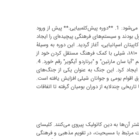
تاریخ شیلی غنی از نظر رویدادها و اتفاقات تاریخی است. در زیر به برخی از مهم‌ترین رویدادهای تاریخی شیلی اشاره می‌شود: 1. **دوره پیش‌کلمبیایی:** پیش از ورود
ل بودند و سیستم‌های فرهنگی پیچیده‌ای را ایجاد
کریستوف کلمب، کاپیتان اسپانیایی، آغاز گردید. این دوره به وسیلهٔ
تحصیلات و استعمار اروپاییان باعث تغییرات بزرگی در زندگی و فرهنگ مردم بومی شد. 3. **دورهٔ استقلال:** در سال ۱۸۱۰، شیلی با کمک فرهنگ مستقل کردن خود از
سلطنت اسپانیا، استقلال خود را اعلام کرد. این فرایند با مشارکت فعالیت‌های مختلف از جمله "بنیان‌گذاران"، مانند خانم "آیا سان مارتین" و "برناردو آیگویر" رقم خورد. 4.
ییرات مرزی ایجاد کرد. این جنگ به عنوان یکی از جنگ‌های
های اخیر، توجه به حقوق اقوام بومی و جوانان شیلی افزایش یافته است.
ریخی چندلایه از دوران بومیان گرفته تا اتفاقات
 آن‌ها به دین کاتولیک پیروی می‌کنند. کلیسای
ت مرتبط با مسیحیت، در تقویم مذهبی و فرهنگی