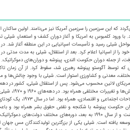
ردد که این سرزمین را سرزمین آمریکا نیز می‌نامند. اولین ساکنان ا
یش از قرن ۱۶ زندگی می‌کردند. با ورود کلمبوس به امریکا و آغاز دوران کشف و استع
مبارزات، در ۱۸ سپتامبر ۱۸۱۰ استقلال خود را از اسپانیا اعلام کرد. بعد از استقلال، شی
سال ۱۹۷۳ با کودتای نظامی که توسط آگوستو پینوشه رهبری شد، سقوط کرد. از 
 مختلف، معدنی و کشاورزی استوار است. شیلی با وجود چالش‌ها و م
یکای لاتین محسوب می‌شود. پس از استقلال شیلی، کشور در دهه‌ها
حکومت دموکراتیک ش
قرار گرفت. این دوران با تداوم 
ران حکومت پینوشه با شکنجه و نقض حقوق بشر همراه بود و باعث
دهه‌های بعد، شیلی به تدریج به دموکراسی بازگشت و از سال ۱۹۹۰ به بعد، دوره‌ه
توسعه یافته است. شیلی یکی از بزرگترین تولیدکنندگان مس جهان 