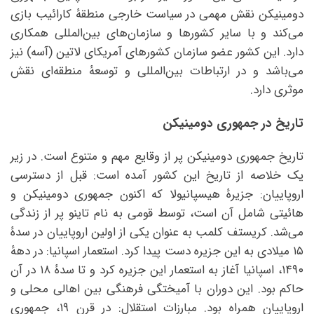
دومینیکن نقش مهمی در سیاست خارجی منطقهٔ کارائیب بازی
می‌کند و با سایر کشورها و سازمان‌های بین‌المللی همکاری
دارد. این کشور عضو سازمان کشورهای آمریکای لاتین (آسه) نیز
می‌باشد و در ارتباطات بین‌المللی و توسعهٔ منطقه‌ای نقش
موثری دارد.
تاریخ در جمهوری دومینیکن
تاریخ جمهوری دومینیکن پر از وقایع مهم و متنوع است. در زیر
یک خلاصه از تاریخ این کشور آمده است: قبل از دسترسی
اروپاییان: جزیرهٔ هیسپانیولا که اکنون جمهوری دومینیکن و
هائیتی شامل آن است، توسط قومی به نام تاینو پر از زندگی
می‌شد. کریستف کلمب به عنوان یکی از اولین اروپاییان در سدهٔ
۱۵ میلادی به این جزیره دست پیدا کرد. استعمار اسپانیا: در دههٔ
۱۴۹۰، اسپانیا آغاز به استعمار این جزیره کرد و تا سدهٔ ۱۸ در آن
حاکم بود. این دوران با آمیختگی فرهنگی بین اهالی محلی و
اروپاییان همراه بود. مبارزات استقلال: در قرن ۱۹، جمهوری